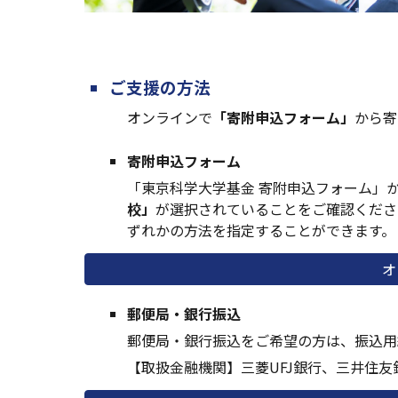
ご支援の方法
オンライン
で
「
寄附
申込
フォーム」
から
寄
寄附申込フォーム
「東京科学大学
基金 寄附申込フォー
ム」
校」
が選択されていることをご確認
くださ
ずれかの方法を指定することができます。
オ
郵便局・銀行振込
郵便局・銀行振込をご希望の方は
、
振込用
【取扱金融機関】
三菱UFJ銀行、三井住