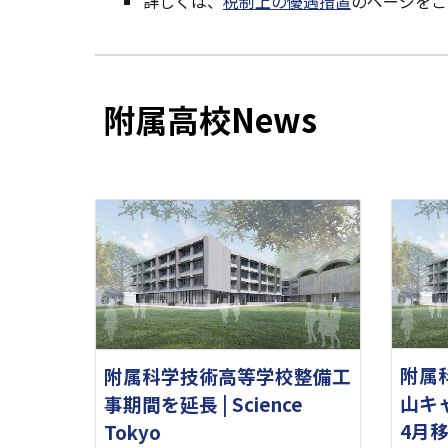
詳しくは、
税制上の優遇措置
のページをご
附属高校News
附属
附属科学技術高等学校整備工
山キャ
事期間を延長 | Science
4月
Tokyo